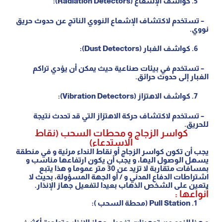
كواشف الإشعاع (
Radiation Detectors
):
– تستخدم لاكتشاف الإشعاع النووي الناتج عن حدوث حريق
نووي.
كواشف الغبار (
Dust Detectors
):
– تستخدم في بيئات صناعية حيث يمكن أن يؤدي تراكم
الغبار إلى حدوث حرائق.
كواشف الاهتزاز (
Vibration Detectors
):
– تستخدم لاكتشاف حركة الاهتزاز التي قد تحدث نتيجة
للحريق.
كواسر الزجاج و محطات السحب (نقاط
الاستدعاء)
يجب أن تكون كواسر الزجاج أو نقاط النداء مرئية و في منطقة
يسهل الوصول اليها، و يجب أن يكون ارتفاعها مناسب و
بمسافات متقاربة لا تزيد عن 30 متر عموما و هذا يتبع
اشتراطات الدفاع المدني و / أو الجهة المسؤولة، بحيث لا
يتعين على الشخص الذهاب بعيدا لتفعيل جهاز الإنذار.
أنواعها :
Pull Station (محطة السحب ):