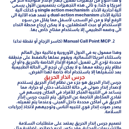
و هذا النوع من تجهيزات تفعيل جهاز الإنذار متواجدة أكثر في
امريكا و كندا، و تأتي هذه التجهيزات بتصميمين الأول يسمى
آلية أحادية الأداء single action mechanism و كذلك آلية
ثنائية الأداء dual-action mechanism و تعمد هذه الآلية الى
الرفع أولا و من ثم السحب لأسفل مما يقلل من سوء
الإستخدام أو عبث المتطفلين، و لا يمكن إرجاع محطة النداء
الى وضعه الطبيعي إلا باستخدام مفتاح خاص بها.
Manual Call Point MCP (كاسر الزجاج أو نقطة نداء)
وهذا معمول به في الدول الأوروبية وغالبية دول العالم
باستثناء امريكا الشمالية، ويقوم عملها بالضغط على منطقة
محددة تؤدي الى تفعيل أجهزة الإنذار الخاصة بالحريق و/أو أي
نظام يتم ربطه معها، و لا يمكن أن ترجع الى الحالة الطبيعية
بعد تشغيلها إلا باستخدام أداة خاصة لهذا الغرض.
جرس انذار الحريق
جرس إنذار الحريق هو جزء من نظام إنذار الحريق يُستخدم
لإصدار إنذار صوتي في حالة اكتشاف دخان أو حرارة، مما
يساعد في التنبيه المبكر للأفراد في المكان ويسهم في
تفادي المخاطر الناجمة عن الحرائق. يتم تثبيت جرس إنذار
الحريق في أماكن محددة داخل المبنى، وعندما يتم تفعيله،
يصدر صوت إنذار قوي لتنبيه الناس وتوجيههم لاتخاذ إجراءات
السلامة.
تصميم جرس إنذار الحريق يعتمد على متطلبات السلامة
والتشريعات المحلية، وقد يكون لديه خصائص إضافية مثل