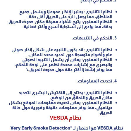
نظام التقليدي: يعتبر الإنذار عموميًا ويشمل جميع
المناطق، مما يجعل الرد على الحريق أقل دقة.
النظام المعنون: يتيح للأفراد معرفة مكان حدوث الحريق
بدقة، مما يؤدي إلى استجابة أسرع وأكثر فعالية.
التحكم في التنبيهات:
نظام التقليدي: قد يكون التنبيه على شكل إنذار صوتي
عام وأضواء متوهجة دون تحديد محدد للمكان.
النظام المعنون: يمكن أن يشمل التنبيه الصوتي
والبصري مع إشارات محددة تظهر على لوحة التحكم،
مما يوفر إشعارًا أكثر دقة حول حدوث الحريق.\
تحديث المعلومات:
نظام التقليدي: يحتاج إلى التفتيش البشري لتحديد
مكان الحريق والتحقق من الوضع.
النظام المعنون: يمكن تحديث معلومات الموقع بشكل
ديناميكي، مما يوفر معلومات دقيقة وفورية حول حالة
الحريق.
نظام VESDA
نظام VESDA هو اختصار لـ “Very Early Smoke Detection