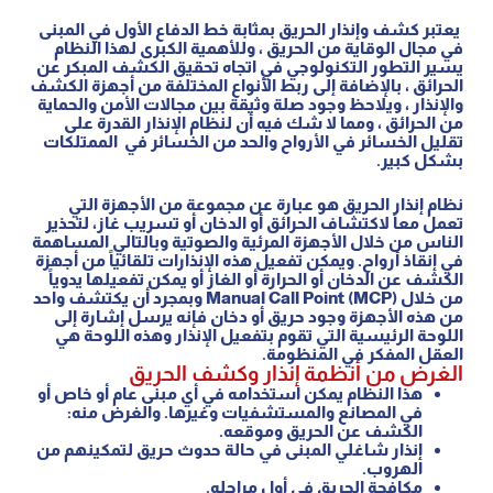
يعتبر كشف وإنذار الحريق بمثابة خط الدفاع الأول في المبنى
في مجال الوقاية من الحريق ، وللأهمية الكبرى لهذا النظام
يسير التطور التكنولوجي في اتجاه تحقيق الكشف المبكر عن
الحرائق ، بالإضافة إلى ربط الأنواع المختلفة من أجهزة الكشف
والإنذار ، ويلاحظ وجود صلة وثيقة بين مجالات الأمن والحماية
من الحرائق ، ومما لا شك فيه أن لنظام الإنذار القدرة على
تقليل الخسائر في الأرواح والحد من الخسائر في الممتلكات
بشكل كبير.
نظام إنذار الحريق هو عبارة عن مجموعة من الأجهزة التي
تعمل معاً لاكتشاف الحرائق أو الدخان أو تسريب غاز، لتحذير
الناس من خلال الأجهزة المرئية والصوتية وبالتالي المساهمة
في إنقاذ أرواح. ويمكن تفعيل هذه الإنذارات تلقائياً من أجهزة
الكشف عن الدخان أو الحرارة أو الغاز أو يمكن تفعيلها يدوياً
من خلال Manual Call Point (MCP) وبمجرد أن يكتشف واحد
من هذه الأجهزة وجود حريق أو دخان فإنه يرسل إشارة إلى
اللوحة الرئيسية التي تقوم بتفعيل الإنذار وهذه اللوحة هي
العقل المفكر في المنظومة.
الغرض من أنظمة إنذار وكشف الحريق
هذا النظام يمكن استخدامه في أي مبنى عام أو خاص أو
في المصانع والمستشفيات وغيرها. والغرض منه:
الكشف عن الحريق وموقعه.
إنذار شاغلي المبنى في حالة حدوث حريق لتمكينهم من
الهروب.
مكافحة الحريق في أول مراحله.