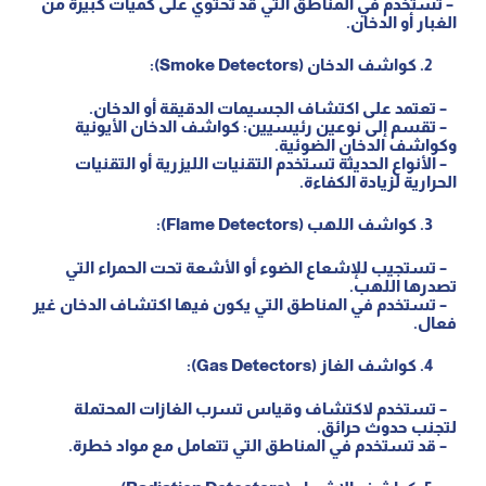
– تستخدم في المناطق التي قد تحتوي على كميات كبيرة من
الغبار أو الدخان.
كواشف الدخان (
Smoke Detectors
):
– تعتمد على اكتشاف الجسيمات الدقيقة أو الدخان.
– تقسم إلى نوعين رئيسيين: كواشف الدخان الأيونية
وكواشف الدخان الضوئية.
– الأنواع الحديثة تستخدم التقنيات الليزرية أو التقنيات
الحرارية لزيادة الكفاءة.
كواشف اللهب (
Flame Detectors
):
– تستجيب للإشعاع الضوء أو الأشعة تحت الحمراء التي
تصدرها اللهب.
– تستخدم في المناطق التي يكون فيها اكتشاف الدخان غير
فعال.
كواشف الغاز (
Gas Detectors
):
– تستخدم لاكتشاف وقياس تسرب الغازات المحتملة
لتجنب حدوث حرائق.
– قد تستخدم في المناطق التي تتعامل مع مواد خطرة.