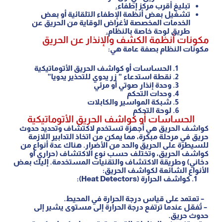
تبليغ أقرب مركز إطفاء
.
تشغيل بعض أنظمة الإطفاء التلقائية أو بعض
الخدمات المخصصة لأغراض الوقاية من الحريق عن
طريق لوحة خاصة بالنظام
.
مكونات أنظمة الكشف والإنذار عن الحريق
مكونات النظام بصفة عامة هي:
الحساسات أو كواشف الحريق الأتوماتيكية
نقطة استدعاء ” زر يدوي للتحذير يدويا”
وحدة إنذار صوتي أو مرئي
وحدات التحكم
شبكة المواسير والكابلات
لوحة التحكم
الحساسات أو كواشف الحريق الأتوماتيكية
كواشف الحريق هي أجهزة تستخدم لاكتشاف وتحديد حدوث
حريق في مرحلة مبكرة، مما يمكن من اتخاذ التدابير اللازمة
للسيطرة على الحريق والحد من الأضرار. هناك عدة أنواع من
كواشف الحريق، وتختلف حسب نوع الاكتشاف (حراري أو
دخاني) وطريقة الاكتشاف والتقنيات المستخدمة. إليك بعض
الأنواع الشائعة لكواشف الحريق:
كواشف الحرارة (
Heat Detectors
):
– تعتمد على قياس درجة الحرارة في المحيط.
– تُفعّل عندما ترتفع درجة الحرارة إلى مستوى يشير إلى
حدوث حريق.