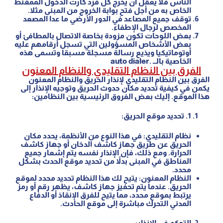
الناس فلا يعقل أن يخرج كل فرد كارت الدخول الممغنط
الخاص به من أجل فتح بوابة الخروج من المبنى مثلا.
توقف جميع المصاعد في الدور الأرضي ما عدا المصعد
المخصص لرجال الإطفاء.
بعض اللوحات تكون مزودة بخاصة الاتصال بالمطافئ أو
بعض الأشخاص المسؤولين التي تسجل أرقامهم عليه
أوتوماتيكيا ويذيع رسالة مسجلة مسبقا وتسمى هذه
الخاصية بالــ .auto dialer
الفرق بين النظام التقليدي والنظام المعنون
الفرق بين النظام التقليدي لإنذار الحريق والنظام المعنون
يكمن في كيفية تحديد مكان حدوث الحريق وتوجيه الإنذار إلى
هذا الموقع. إليك بعض الفروق الرئيسية بين النظامين:
1
. تحديد موقع الحريق:
نظام التقليدي: في هذا النوع من الأنظمة، يحدد مكان
الحريق عن طريق جهاز كاشف الدخان أو جهاز كاشف
الحرارة. ومع ذلك، فإن الإنذار نفسه يتم إشعار جميع
المناطق في المبنى بدلاً من تحديد موقع الحدث بشكل
محدد.
النظام المعنون: يتيح لك هذا النظام تحديد محدد لموقع
الحريق. عندما يتم تحفيز جهاز كاشف، يظهر رقم أو رمز
يرتبط بموقع محدد، مما يتيح للفرق الإنقاذ أو الدفاع
المدني التحرك مباشرة إلى موقع الحادث.
التحكم في الإنذار: