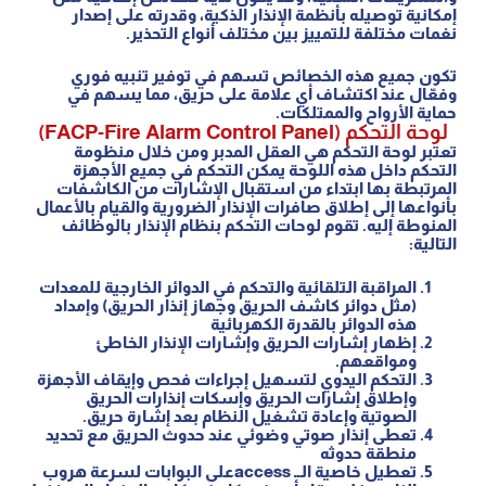
إمكانية توصيله بأنظمة الإنذار الذكية، وقدرته على إصدار
نغمات مختلفة للتمييز بين مختلف أنواع التحذير.
تكون جميع هذه الخصائص تسهم في توفير تنبيه فوري
وفعّال عند اكتشاف أي علامة على حريق، مما يسهم في
حماية الأرواح والممتلكات.
لوحة التحكم (FACP-Fire Alarm Control Panel)
تعتبر لوحة التحكم هي العقل المدبر ومن خلال منظومة
التحكم داخل هذه اللوحة يمكن التحكم في جميع الأجهزة
المرتبطة بها ابتداء من استقبال الإشارات من الكاشفات
بأنواعها إلى إطلاق صافرات الإنذار الضرورية والقيام بالأعمال
المنوطة إليه. تقوم لوحات التحكم بنظام الإنذار بالوظائف
التالية:
المراقبة التلقائية والتحكم في الدوائر الخارجية للمعدات
(مثل دوائر كاشف الحريق وجهاز إنذار الحريق) وإمداد
هذه الدوائر بالقدرة الكهربائية
إظهار إشارات الحريق وإشارات الإنذار الخاطئ
ومواقعهم.
التحكم اليدوي لتسهيل إجراءات فحص وإيقاف الأجهزة
وإطلاق إشارات الحريق وإسكات إنذارات الحريق
الصوتية وإعادة تشغيل النظام بعد إشارة حريق.
تعطى إنذار صوتي وضوئي عند حدوث الحريق مع تحديد
منطقة حدوثه
تعطيل خاصية الــ accessعلى البوابات لسرعة هروب