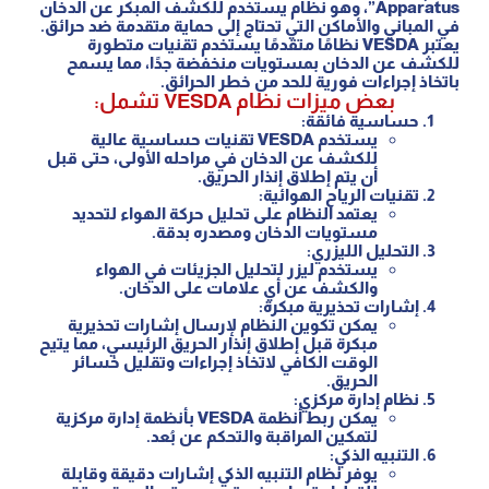
Apparatus”، وهو نظام يستخدم للكشف المبكر عن الدخان
في المباني والأماكن التي تحتاج إلى حماية متقدمة ضد حرائق.
يعتبر VESDA نظامًا متقدمًا يستخدم تقنيات متطورة
للكشف عن الدخان بمستويات منخفضة جدًا، مما يسمح
باتخاذ إجراءات فورية للحد من خطر الحرائق.
بعض ميزات نظام VESDA تشمل:
حساسية فائقة
:
يستخدم VESDA تقنيات حساسية عالية
للكشف عن الدخان في مراحله الأولى، حتى قبل
أن يتم إطلاق إنذار الحريق.
تقنيات الرياح الهوائية
:
يعتمد النظام على تحليل حركة الهواء لتحديد
مستويات الدخان ومصدره بدقة.
التحليل الليزري
:
يستخدم ليزر لتحليل الجزيئات في الهواء
والكشف عن أي علامات على الدخان.
إشارات تحذيرية مبكرة
:
يمكن تكوين النظام لإرسال إشارات تحذيرية
مبكرة قبل إطلاق إنذار الحريق الرئيسي، مما يتيح
الوقت الكافي لاتخاذ إجراءات وتقليل خسائر
الحريق.
نظام إدارة مركزي
:
يمكن ربط أنظمة VESDA بأنظمة إدارة مركزية
لتمكين المراقبة والتحكم عن بُعد.
التنبيه الذكي
:
يوفر نظام التنبيه الذكي إشارات دقيقة وقابلة